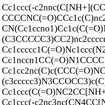
Cc1ccc(-c2nnc(C[NH+](C
CCCCNC(=O)CCc1c(C)nc2
CN(Cc1ccno1)Cc1c(C(=O
(C3CCCCC3)CC2)nc2cccc
Cc1ccccc1C(=O)Nc1ccc(N
Cc1nccn1CC(=O)N1CCCC
Cc1cc2nc(C)c(CCC(=O)
(c3ccccc3)N3CCOCC3)c(C
Cc1ccc(C(=O)NC2CC[NH+]
Cc1ccc(-c2nc3nc(CN4CC[N