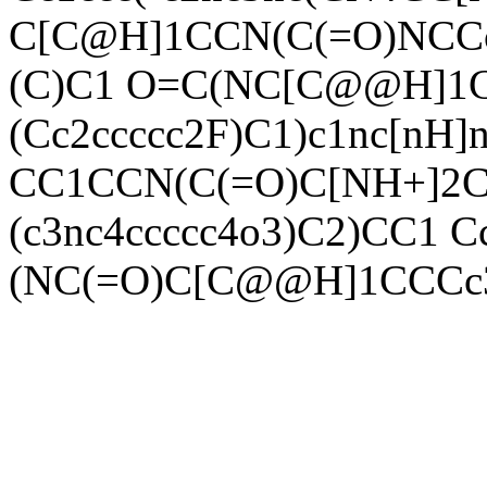
C[C@H]1CCN(C(=O)NCC
(C)C1 O=C(NC[C@@H]1
(Cc2ccccc2F)C1)c1nc[nH]
CC1CCN(C(=O)C[NH+]2
(c3nc4ccccc4o3)C2)CC1 
(NC(=O)C[C@@H]1CCCc3